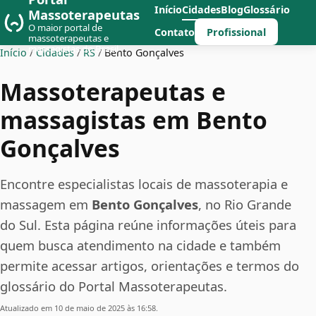
Início
Cidades
Blog
Glossário
Massoterapeutas
O maior portal de
Profissional
Contato
massoterapeutas e
massagistas do Brasil
Início
/
Cidades
/
RS
/
Bento Gonçalves
Massoterapeutas e
massagistas em Bento
Gonçalves
Encontre especialistas locais de massoterapia e
massagem em
Bento Gonçalves
, no Rio Grande
do Sul. Esta página reúne informações úteis para
quem busca atendimento na cidade e também
permite acessar artigos, orientações e termos do
glossário do Portal Massoterapeutas.
Atualizado em 10 de maio de 2025 às 16:58.