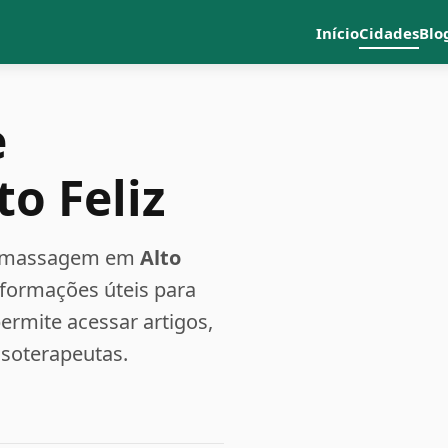
Início
Cidades
Blo
e
o Feliz
a e massagem em
Alto
nformações úteis para
rmite acessar artigos,
ssoterapeutas.