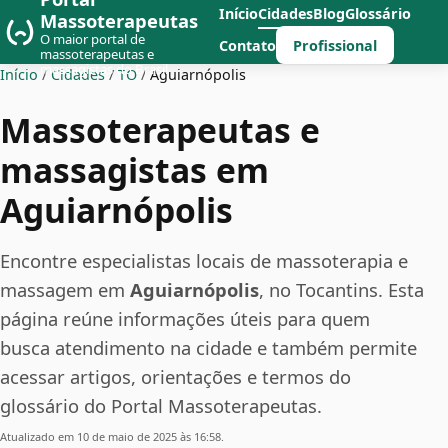
Início
Cidades
Blog
Glossário
Massoterapeutas
O maior portal de
Profissional
Contato
massoterapeutas e
massagistas do Brasil
Início
/
Cidades
/
TO
/
Aguiarnópolis
Massoterapeutas e
massagistas em
Aguiarnópolis
Encontre especialistas locais de massoterapia e
massagem em
Aguiarnópolis
, no Tocantins. Esta
página reúne informações úteis para quem
busca atendimento na cidade e também permite
acessar artigos, orientações e termos do
glossário do Portal Massoterapeutas.
Atualizado em 10 de maio de 2025 às 16:58.