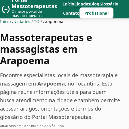
Início
Cidades
Blog
Glossário
Massoterapeutas
O maior portal de
Profissional
Contato
massoterapeutas e
massagistas do Brasil
Início
/
Cidades
/
TO
/
Arapoema
Massoterapeutas e
massagistas em
Arapoema
Encontre especialistas locais de massoterapia e
massagem em
Arapoema
, no Tocantins. Esta
página reúne informações úteis para quem
busca atendimento na cidade e também permite
acessar artigos, orientações e termos do
glossário do Portal Massoterapeutas.
Atualizado em 10 de maio de 2025 às 16:58.