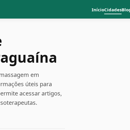
Início
Cidades
Blo
e
raguaína
 e massagem em
formações úteis para
rmite acessar artigos,
ssoterapeutas.