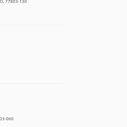
 TO, 77803-130
803-060