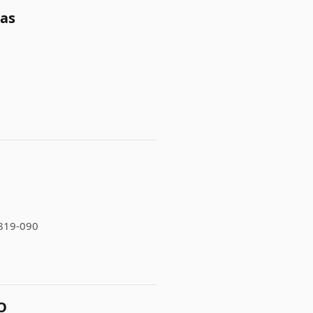
as
7819-090
O