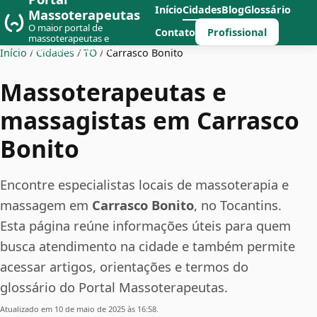
Início
Cidades
Blog
Glossário
Massoterapeutas
O maior portal de
Profissional
Contato
massoterapeutas e
massagistas do Brasil
Início
/
Cidades
/
TO
/
Carrasco Bonito
Massoterapeutas e
massagistas em Carrasco
Bonito
Encontre especialistas locais de massoterapia e
massagem em
Carrasco Bonito
, no Tocantins.
Esta página reúne informações úteis para quem
busca atendimento na cidade e também permite
acessar artigos, orientações e termos do
glossário do Portal Massoterapeutas.
Atualizado em 10 de maio de 2025 às 16:58.