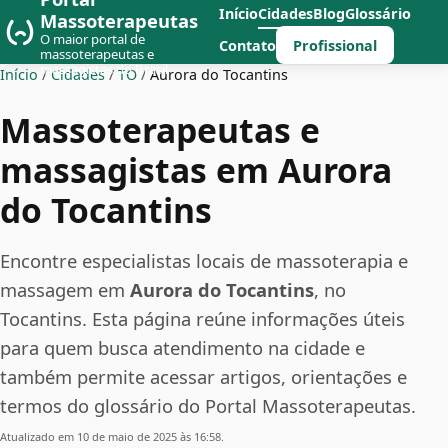
Início
Cidades
Blog
Glossário
Massoterapeutas
O maior portal de
Profissional
Contato
massoterapeutas e
massagistas do Brasil
Início
/
Cidades
/
TO
/
Aurora do Tocantins
Massoterapeutas e
massagistas em Aurora
do Tocantins
Encontre especialistas locais de massoterapia e
massagem em
Aurora do Tocantins
, no
Tocantins. Esta página reúne informações úteis
para quem busca atendimento na cidade e
também permite acessar artigos, orientações e
termos do glossário do Portal Massoterapeutas.
Atualizado em 10 de maio de 2025 às 16:58.