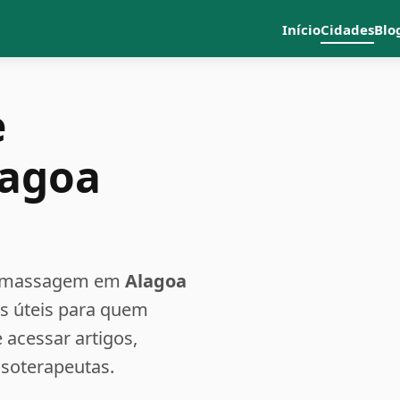
Início
Cidades
Blo
e
lagoa
a e massagem em
Alagoa
es úteis para quem
acessar artigos,
ssoterapeutas.