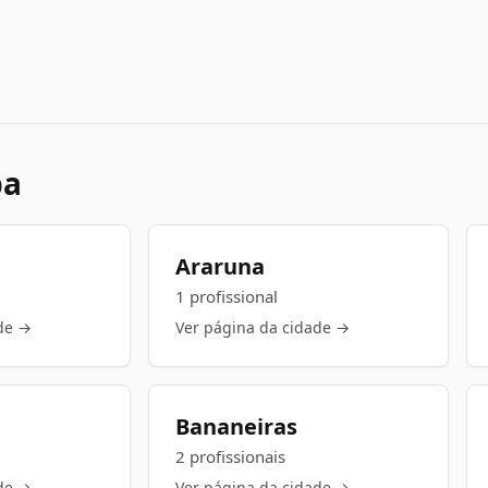
ba
Araruna
1 profissional
de →
Ver página da cidade →
Bananeiras
2 profissionais
de →
Ver página da cidade →