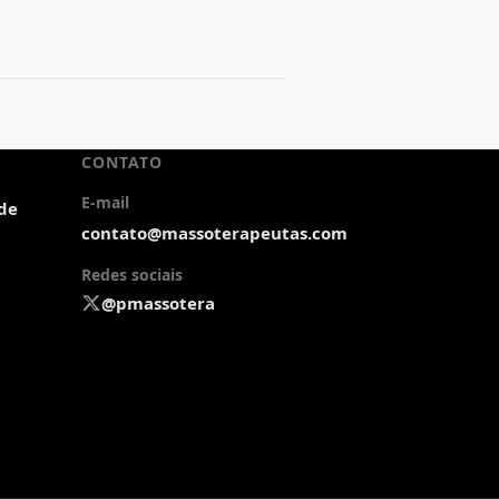
CONTATO
E-mail
ade
contato@massoterapeutas.com
Redes sociais
@pmassotera