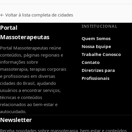
← Voltar à lista completa de cidades
INSTITUCIONAL
Portal
Massoterapeutas
Quem Somos
Nossa Equipe
Portal Massoterapeutas reúne
Trabalhe Conosco
conteúdos, páginas regionais e
informações sobre
Contato
massoterapia, terapias corporais
Diretrizes para
e profissionais em diversas
Profissionais
cidades do Brasil, ajudando
usuários a encontrar serviços,
técnicas e conteúdos
relacionados ao bem-estar e
autocuidado.
Newsletter
Receba novidades sobre massoterapia, bem-estar e conteúdos