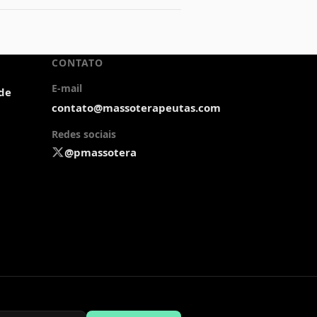
CONTATO
E-mail
ade
contato@massoterapeutas.com
Redes sociais
@pmassotera