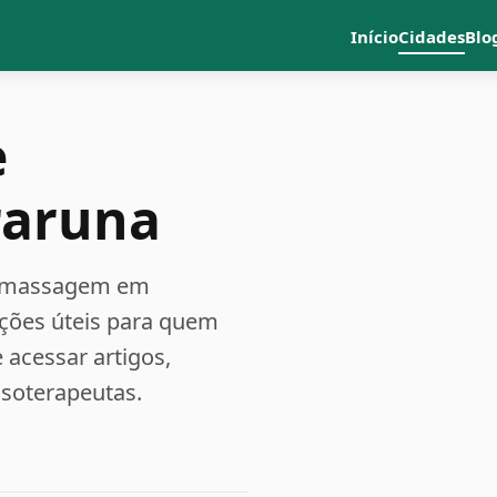
Início
Cidades
Blo
e
raruna
 e massagem em
ações úteis para quem
acessar artigos,
ssoterapeutas.