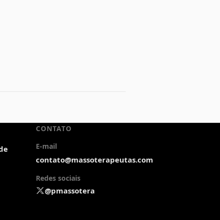
CONTATO
E-mail
ade
contato@massoterapeutas.com
Redes sociais
@pmassotera