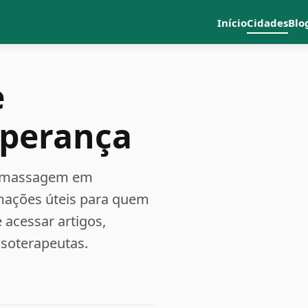
Início
Cidades
Blo
e
sperança
 e massagem em
rmações úteis para quem
acessar artigos,
ssoterapeutas.