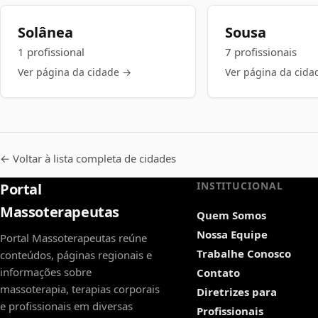
Solânea
Sousa
1 profissional
7 profissionais
Ver página da cidade →
Ver página da cida
← Voltar à lista completa de cidades
INSTITUCIONAL
Portal
Massoterapeutas
Quem Somos
Nossa Equipe
Portal Massoterapeutas reúne
Trabalhe Conosco
conteúdos, páginas regionais e
informações sobre
Contato
massoterapia, terapias corporais
Diretrizes para
e profissionais em diversas
Profissionais