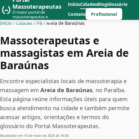
Início
Cidades
Blog
Glossário
Massoterapeutas
O maior portal de
Profissional
Contato
massoterapeutas e
massagistas do Brasil
Início
/
Cidades
/
PB
/
Areia de Baraúnas
Massoterapeutas e
massagistas em Areia de
Baraúnas
Encontre especialistas locais de massoterapia e
massagem em
Areia de Baraúnas
, no Paraíba.
Esta página reúne informações úteis para quem
busca atendimento na cidade e também permite
acessar artigos, orientações e termos do
glossário do Portal Massoterapeutas.
Atualizado em 10 de maio de 2025 às 16:58.