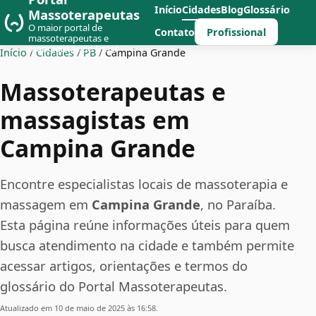
Início
Cidades
Blog
Glossário
Massoterapeutas
O maior portal de
Profissional
Contato
massoterapeutas e
massagistas do Brasil
Início
/
Cidades
/
PB
/
Campina Grande
Massoterapeutas e
massagistas em
Campina Grande
Encontre especialistas locais de massoterapia e
massagem em
Campina Grande
, no Paraíba.
Esta página reúne informações úteis para quem
busca atendimento na cidade e também permite
acessar artigos, orientações e termos do
glossário do Portal Massoterapeutas.
Atualizado em 10 de maio de 2025 às 16:58.