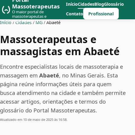
Início
Cidades
Blog
Glossário
Massoterapeutas
O maior portal de
Profissional
Contato
massoterapeutas e
massagistas do Brasil
Início
/
Cidades
/
MG
/
Abaeté
Massoterapeutas e
massagistas em Abaeté
Encontre especialistas locais de massoterapia e
massagem em
Abaeté
, no Minas Gerais. Esta
página reúne informações úteis para quem
busca atendimento na cidade e também permite
acessar artigos, orientações e termos do
glossário do Portal Massoterapeutas.
Atualizado em 10 de maio de 2025 às 16:58.