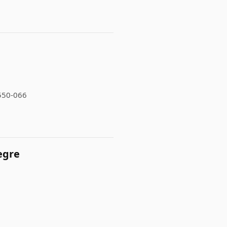
7550-066
egre