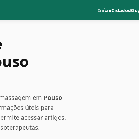
Início
Cidades
Blo
e
ouso
a e massagem em
Pouso
ormações úteis para
rmite acessar artigos,
ssoterapeutas.