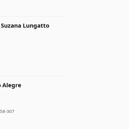
- Suzana Lungatto
o Alegre
7558-307