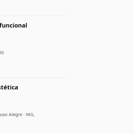
funcional
00
stética
ouso Alegre - MG,