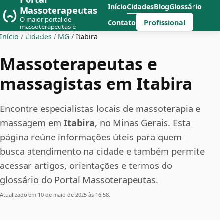
Início
Cidades
Blog
Glossário
Massoterapeutas
O maior portal de
Profissional
Contato
massoterapeutas e
massagistas do Brasil
Início
/
Cidades
/
MG
/
Itabira
Massoterapeutas e
massagistas em Itabira
Encontre especialistas locais de massoterapia e
massagem em
Itabira
, no Minas Gerais. Esta
página reúne informações úteis para quem
busca atendimento na cidade e também permite
acessar artigos, orientações e termos do
glossário do Portal Massoterapeutas.
Atualizado em 10 de maio de 2025 às 16:58.