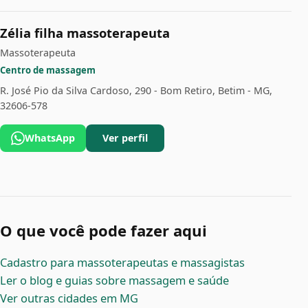
Zélia filha massoterapeuta
Massoterapeuta
Centro de massagem
R. José Pio da Silva Cardoso, 290 - Bom Retiro, Betim - MG,
32606-578
WhatsApp
Ver perfil
O que você pode fazer aqui
Cadastro para massoterapeutas e massagistas
Ler o blog e guias sobre massagem e saúde
Ver outras cidades em MG