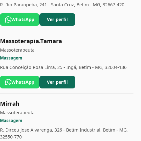
R. Rio Paraopeba, 241 - Santa Cruz, Betim - MG, 32667-420
WhatsApp
Ver perfil
Massoterapia.Tamara
Massoterapeuta
Massagem
Rua Conceição Rosa Lima, 25 - Ingá, Betim - MG, 32604-136
WhatsApp
Ver perfil
Mirrah
Massoterapeuta
Massagem
R. Dirceu Jose Alvarenga, 326 - Betim Industrial, Betim - MG,
32550-770