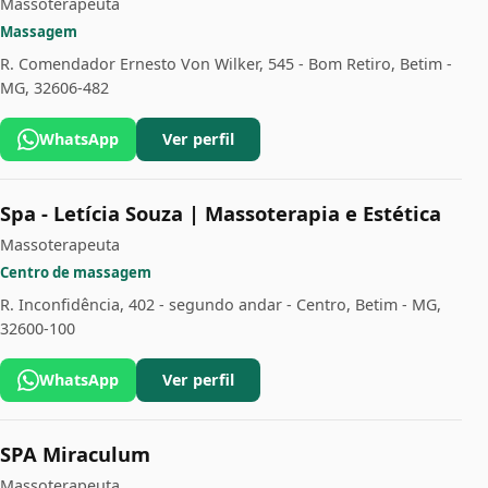
Massoterapeuta
Massagem
R. Comendador Ernesto Von Wilker, 545 - Bom Retiro, Betim -
MG, 32606-482
WhatsApp
Ver perfil
Spa - Letícia Souza | Massoterapia e Estética
Massoterapeuta
Centro de massagem
R. Inconfidência, 402 - segundo andar - Centro, Betim - MG,
32600-100
WhatsApp
Ver perfil
SPA Miraculum
Massoterapeuta