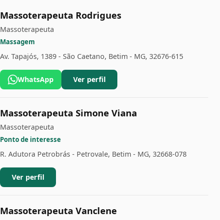
Massoterapeuta Rodrigues
Massoterapeuta
Massagem
Av. Tapajós, 1389 - São Caetano, Betim - MG, 32676-615
WhatsApp
Ver perfil
Massoterapeuta Simone Viana
Massoterapeuta
Ponto de interesse
R. Adutora Petrobrás - Petrovale, Betim - MG, 32668-078
Ver perfil
Massoterapeuta Vanclene