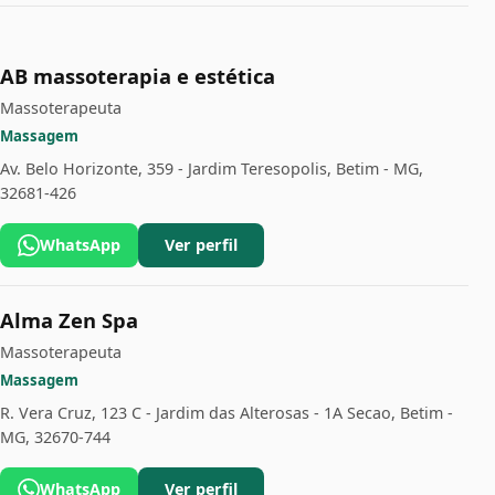
AB massoterapia e estética
Massoterapeuta
Massagem
Av. Belo Horizonte, 359 - Jardim Teresopolis, Betim - MG,
32681-426
WhatsApp
Ver perfil
Alma Zen Spa
Massoterapeuta
Massagem
R. Vera Cruz, 123 C - Jardim das Alterosas - 1A Secao, Betim -
MG, 32670-744
WhatsApp
Ver perfil