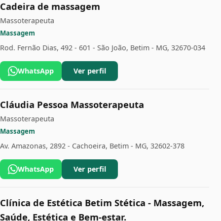
Cadeira de massagem
Massoterapeuta
Massagem
Rod. Fernão Dias, 492 - 601 - São João, Betim - MG, 32670-034
WhatsApp
Ver perfil
Cláudia Pessoa Massoterapeuta
Massoterapeuta
Massagem
Av. Amazonas, 2892 - Cachoeira, Betim - MG, 32602-378
WhatsApp
Ver perfil
Clínica de Estética Betim Stética - Massagem,
Saúde, Estética e Bem-estar.