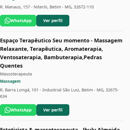
R. Manaus, 157 - Niterói, Betim - MG, 32672-110
WhatsApp
Ver perfil
Espaço Terapêutico Seu momento - Massagem
Relaxante, Terapêutica, Aromaterapia,
Ventosaterapia, Bambuterapia,Pedras
Quentes
Massoterapeuta
Massagem
R. Barra Longá, 101 - Industrial São Luiz, Betim - MG, 32675-
634
WhatsApp
Ver perfil
Esteticista & massoterapeuta - Jhuly Almeida