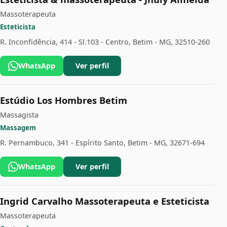
Massoterapeuta
Esteticista
R. Inconfidência, 414 - Sl.103 - Centro, Betim - MG, 32510-260
WhatsApp
Ver perfil
Estúdio Los Hombres Betim
Massagista
Massagem
R. Pernambuco, 341 - Espírito Santo, Betim - MG, 32671-694
WhatsApp
Ver perfil
Ingrid Carvalho Massoterapeuta e Esteticista
Massoterapeuta