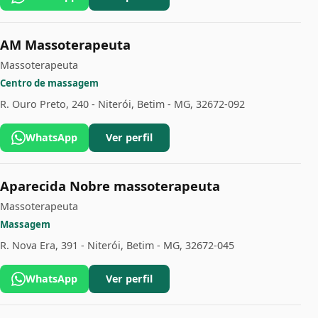
AM Massoterapeuta
Massoterapeuta
Centro de massagem
R. Ouro Preto, 240 - Niterói, Betim - MG, 32672-092
WhatsApp
Ver perfil
Aparecida Nobre massoterapeuta
Massoterapeuta
Massagem
R. Nova Era, 391 - Niterói, Betim - MG, 32672-045
WhatsApp
Ver perfil