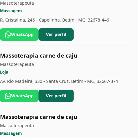
Massoterapeuta
Massagem
R. Cristalina, 246 - Capelinha, Betim - MG, 32678-446
WhatsApp
Ver perfil
Massoterapia carne de caju
Massoterapeuta
Loja
Av. Rio Madeira, 330 - Santa Cruz, Betim - MG, 32667-374
WhatsApp
Ver perfil
Massoterapia carne de caju
Massoterapeuta
Massagem