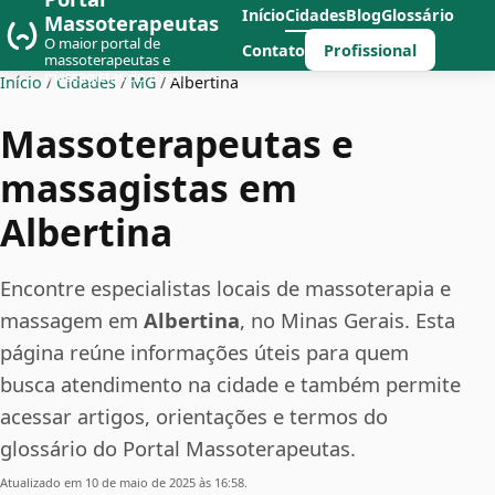
Início
Cidades
Blog
Glossário
Massoterapeutas
O maior portal de
Profissional
Contato
massoterapeutas e
massagistas do Brasil
Início
/
Cidades
/
MG
/
Albertina
Massoterapeutas e
massagistas em
Albertina
Encontre especialistas locais de massoterapia e
massagem em
Albertina
, no Minas Gerais. Esta
página reúne informações úteis para quem
busca atendimento na cidade e também permite
acessar artigos, orientações e termos do
glossário do Portal Massoterapeutas.
Atualizado em 10 de maio de 2025 às 16:58.