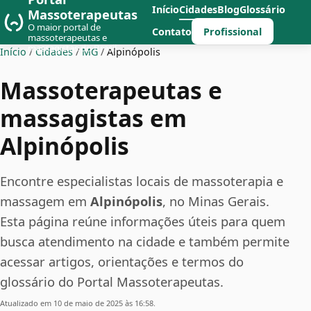
Início
Cidades
Blog
Glossário
Massoterapeutas
O maior portal de
Profissional
Contato
massoterapeutas e
massagistas do Brasil
Início
/
Cidades
/
MG
/
Alpinópolis
Massoterapeutas e
massagistas em
Alpinópolis
Encontre especialistas locais de massoterapia e
massagem em
Alpinópolis
, no Minas Gerais.
Esta página reúne informações úteis para quem
busca atendimento na cidade e também permite
acessar artigos, orientações e termos do
glossário do Portal Massoterapeutas.
Atualizado em 10 de maio de 2025 às 16:58.