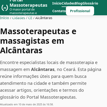
Início
Cidades
Blog
Glossário
Massoterapeutas
O maior portal de
Profissional
Contato
massoterapeutas e
massagistas do Brasil
Início
/
Cidades
/
CE
/
Alcântaras
Massoterapeutas e
massagistas em
Alcântaras
Encontre especialistas locais de massoterapia e
massagem em
Alcântaras
, no Ceará. Esta página
reúne informações úteis para quem busca
atendimento na cidade e também permite
acessar artigos, orientações e termos do
glossário do Portal Massoterapeutas.
Atualizado em 10 de maio de 2025 às 16:58.