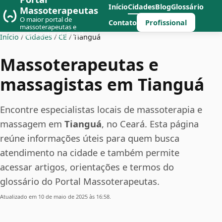
Início
Cidades
Blog
Glossário
Massoterapeutas
O maior portal de
Profissional
Contato
massoterapeutas e
massagistas do Brasil
Início
/
Cidades
/
CE
/
Tianguá
Massoterapeutas e
massagistas em Tianguá
Encontre especialistas locais de massoterapia e
massagem em
Tianguá
, no Ceará. Esta página
reúne informações úteis para quem busca
atendimento na cidade e também permite
acessar artigos, orientações e termos do
glossário do Portal Massoterapeutas.
Atualizado em 10 de maio de 2025 às 16:58.