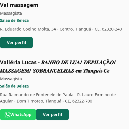
Val massagem
Massagista
Salão de Beleza
R. Eduardo Coelho Moita, 34 - Centro, Tianguá - CE, 62320-240
Ver perfil
Valléria Lucas - 𝑩𝑨𝑵𝑯𝑶 𝑫𝑬 𝑳𝑼𝑨/ 𝑫𝑬𝑷𝑰𝑳𝑨ÇÃ𝑶/
𝑴𝑨𝑺𝑺𝑨𝑮𝑬𝑴/ 𝑺𝑶𝑩𝑹𝑨𝑵𝑪𝑬𝑳𝑯𝑨𝑺 𝒆𝒎 𝑻𝒊𝒂𝒏𝒈𝒖á-𝑪𝒆
Massagista
Salão de Beleza
Rua Raimundo de Fontenele de Paula - R. Lauro Firmino de
Aguiar - Dom Timoteo, Tianguá - CE, 62322-700
WhatsApp
Ver perfil