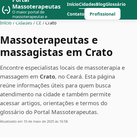
Início
Cidades
Blog
Glossário
Massoterapeutas
O maior portal de
Profissional
Contato
massoterapeutas e
massagistas do Brasil
Início
/
Cidades
/
CE
/
Crato
Massoterapeutas e
massagistas em Crato
Encontre especialistas locais de massoterapia e
massagem em
Crato
, no Ceará. Esta página
reúne informações úteis para quem busca
atendimento na cidade e também permite
acessar artigos, orientações e termos do
glossário do Portal Massoterapeutas.
Atualizado em 10 de maio de 2025 às 16:58.