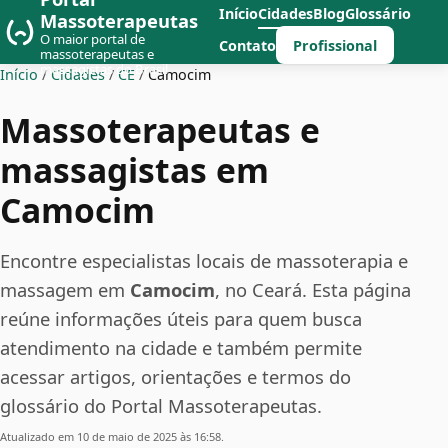
Início
Cidades
Blog
Glossário
Massoterapeutas
O maior portal de
Profissional
Contato
massoterapeutas e
massagistas do Brasil
Início
/
Cidades
/
CE
/
Camocim
Massoterapeutas e
massagistas em
Camocim
Encontre especialistas locais de massoterapia e
massagem em
Camocim
, no Ceará. Esta página
reúne informações úteis para quem busca
atendimento na cidade e também permite
acessar artigos, orientações e termos do
glossário do Portal Massoterapeutas.
Atualizado em 10 de maio de 2025 às 16:58.