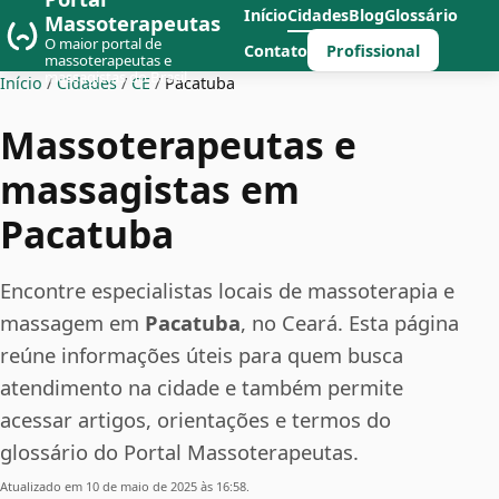
Início
Cidades
Blog
Glossário
Massoterapeutas
O maior portal de
Profissional
Contato
massoterapeutas e
massagistas do Brasil
Início
/
Cidades
/
CE
/
Pacatuba
Massoterapeutas e
massagistas em
Pacatuba
Encontre especialistas locais de massoterapia e
massagem em
Pacatuba
, no Ceará. Esta página
reúne informações úteis para quem busca
atendimento na cidade e também permite
acessar artigos, orientações e termos do
glossário do Portal Massoterapeutas.
Atualizado em 10 de maio de 2025 às 16:58.