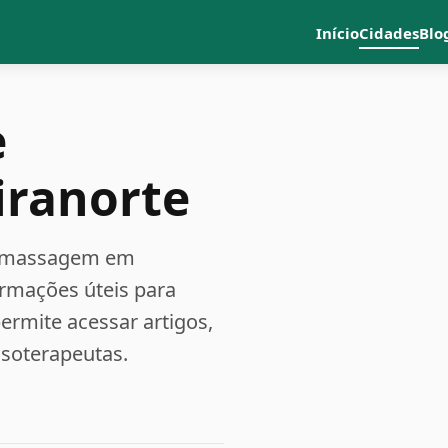
Início
Cidades
Blo
e
iranorte
 e massagem em
ormações úteis para
rmite acessar artigos,
ssoterapeutas.