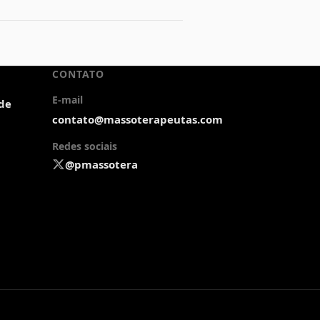
CONTATO
E-mail
ade
contato@massoterapeutas.com
Redes sociais
@pmassotera