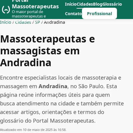
Início
Cidades
Blog
Glossário
Massoterapeutas
O maior portal de
Profissional
Contato
massoterapeutas e
massagistas do Brasil
Início
/
Cidades
/
SP
/
Andradina
Massoterapeutas e
massagistas em
Andradina
Encontre especialistas locais de massoterapia e
massagem em
Andradina
, no São Paulo. Esta
página reúne informações úteis para quem
busca atendimento na cidade e também permite
acessar artigos, orientações e termos do
glossário do Portal Massoterapeutas.
Atualizado em 10 de maio de 2025 às 16:58.