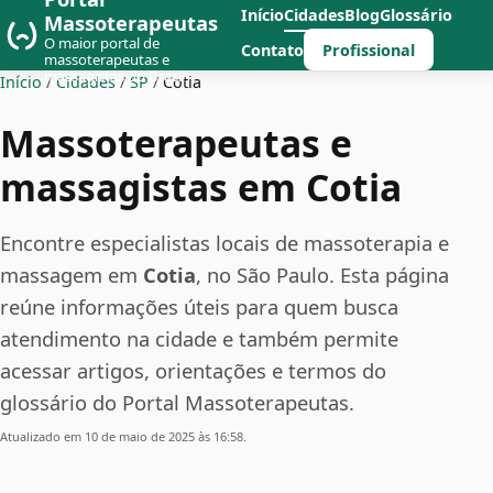
Início
Cidades
Blog
Glossário
Massoterapeutas
O maior portal de
Profissional
Contato
massoterapeutas e
massagistas do Brasil
Início
/
Cidades
/
SP
/
Cotia
Massoterapeutas e
massagistas em Cotia
Encontre especialistas locais de massoterapia e
massagem em
Cotia
, no São Paulo. Esta página
reúne informações úteis para quem busca
atendimento na cidade e também permite
acessar artigos, orientações e termos do
glossário do Portal Massoterapeutas.
Atualizado em 10 de maio de 2025 às 16:58.