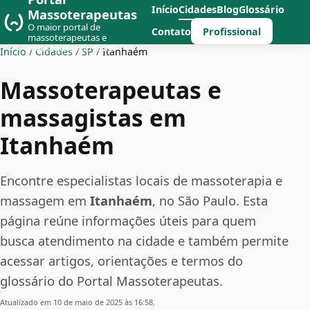
Início
Cidades
Blog
Glossário
Massoterapeutas
O maior portal de
Profissional
Contato
massoterapeutas e
massagistas do Brasil
Início
/
Cidades
/
SP
/
Itanhaém
Massoterapeutas e
massagistas em
Itanhaém
Encontre especialistas locais de massoterapia e
massagem em
Itanhaém
, no São Paulo. Esta
página reúne informações úteis para quem
busca atendimento na cidade e também permite
acessar artigos, orientações e termos do
glossário do Portal Massoterapeutas.
Atualizado em 10 de maio de 2025 às 16:58.