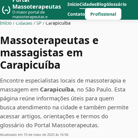
Início
Cidades
Blog
Glossário
Massoterapeutas
O maior portal de
Profissional
Contato
massoterapeutas e
massagistas do Brasil
Início
/
Cidades
/
SP
/
Carapicuíba
Massoterapeutas e
massagistas em
Carapicuíba
Encontre especialistas locais de massoterapia e
massagem em
Carapicuíba
, no São Paulo. Esta
página reúne informações úteis para quem
busca atendimento na cidade e também permite
acessar artigos, orientações e termos do
glossário do Portal Massoterapeutas.
Atualizado em 10 de maio de 2025 às 16:58.