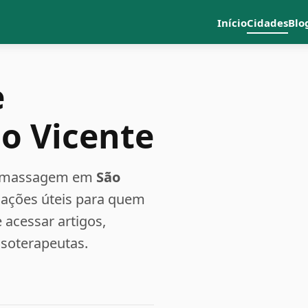
Início
Cidades
Blo
e
o Vicente
a e massagem em
São
rmações úteis para quem
acessar artigos,
ssoterapeutas.