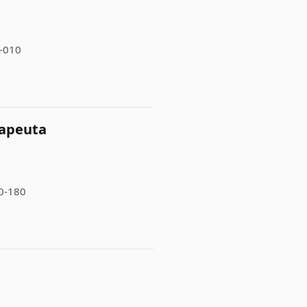
2-010
rapeuta
00-180