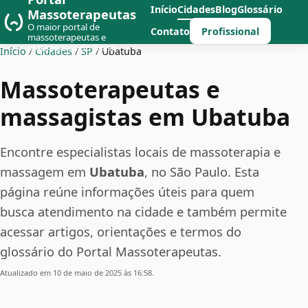
Início
Cidades
Blog
Glossário
Massoterapeutas
O maior portal de
Profissional
Contato
massoterapeutas e
massagistas do Brasil
Início
/
Cidades
/
SP
/
Ubatuba
Massoterapeutas e
massagistas em Ubatuba
Encontre especialistas locais de massoterapia e
massagem em
Ubatuba
, no São Paulo. Esta
página reúne informações úteis para quem
busca atendimento na cidade e também permite
acessar artigos, orientações e termos do
glossário do Portal Massoterapeutas.
Atualizado em 10 de maio de 2025 às 16:58.