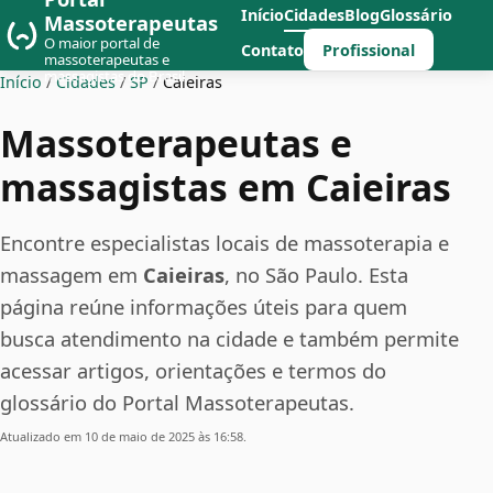
Início
Cidades
Blog
Glossário
Massoterapeutas
O maior portal de
Profissional
Contato
massoterapeutas e
massagistas do Brasil
Início
/
Cidades
/
SP
/
Caieiras
Massoterapeutas e
massagistas em Caieiras
Encontre especialistas locais de massoterapia e
massagem em
Caieiras
, no São Paulo. Esta
página reúne informações úteis para quem
busca atendimento na cidade e também permite
acessar artigos, orientações e termos do
glossário do Portal Massoterapeutas.
Atualizado em 10 de maio de 2025 às 16:58.