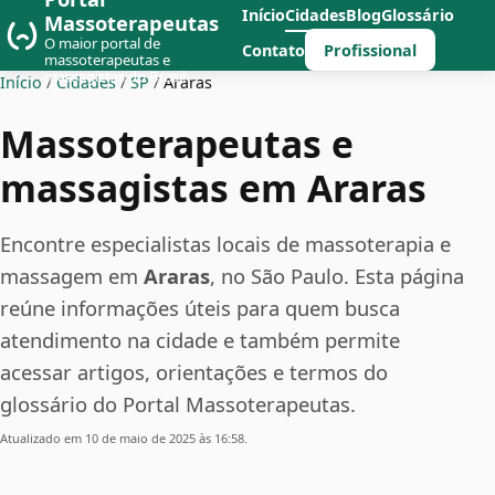
Início
Cidades
Blog
Glossário
Massoterapeutas
O maior portal de
Profissional
Contato
massoterapeutas e
massagistas do Brasil
Início
/
Cidades
/
SP
/
Araras
Massoterapeutas e
massagistas em Araras
Encontre especialistas locais de massoterapia e
massagem em
Araras
, no São Paulo. Esta página
reúne informações úteis para quem busca
atendimento na cidade e também permite
acessar artigos, orientações e termos do
glossário do Portal Massoterapeutas.
Atualizado em 10 de maio de 2025 às 16:58.