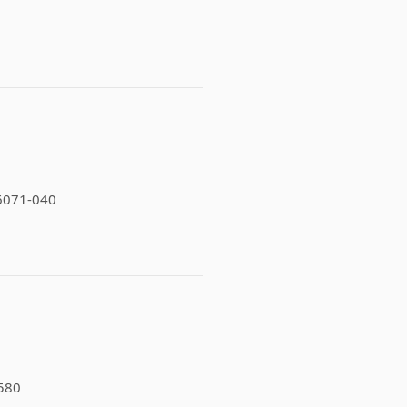
16071-040
-580