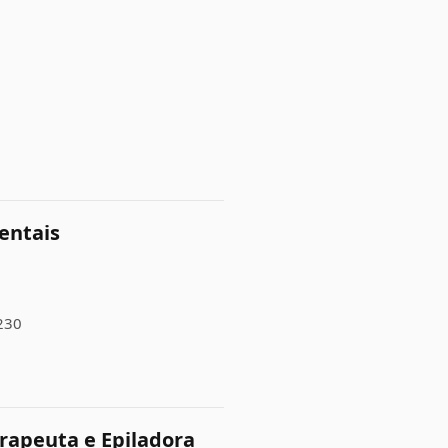
entais
230
apeuta e Epiladora