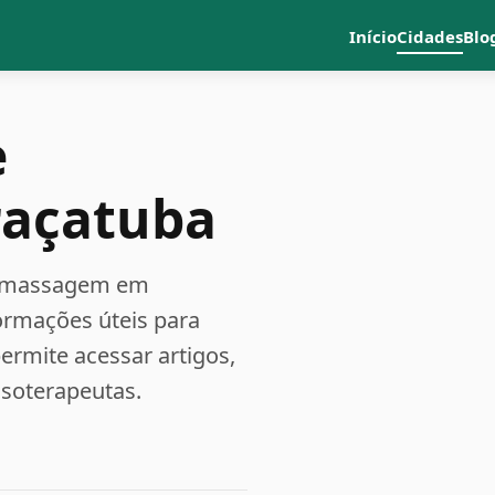
Início
Cidades
Blo
e
raçatuba
 e massagem em
formações úteis para
rmite acessar artigos,
ssoterapeutas.