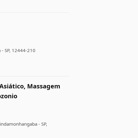
a - SP, 12444-210
l Asiático, Massagem
ozonio
 Pindamonhangaba - SP,