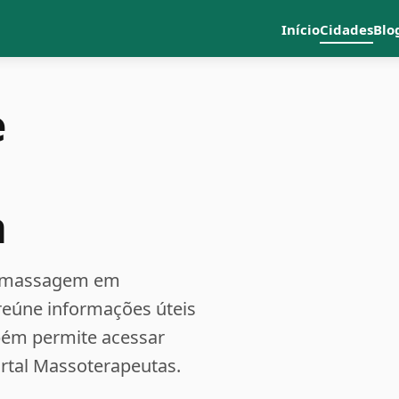
Início
Cidades
Blo
e
a
 e massagem em
 reúne informações úteis
bém permite acessar
ortal Massoterapeutas.