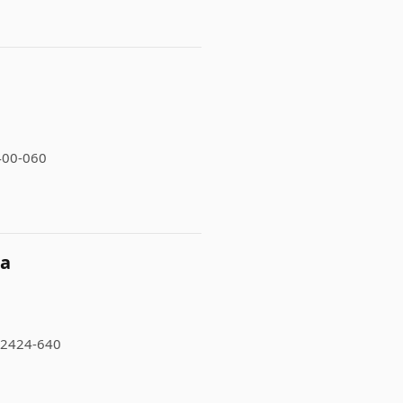
2400-060
ta
 12424-640