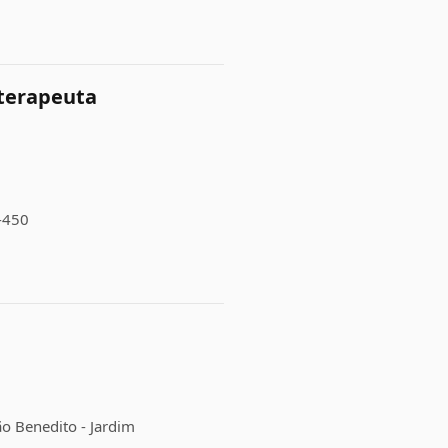
oterapeuta
0-450
o Benedito - Jardim