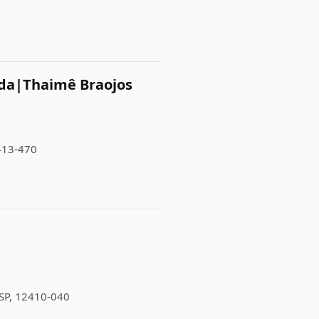
ada|Thaimê Braojos
2413-470
 SP, 12410-040