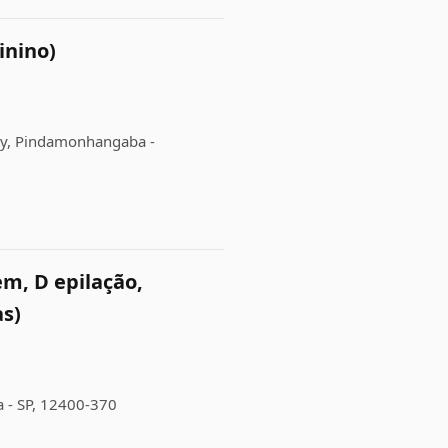
inino)
ely, Pindamonhangaba -
em, D epilação,
as)
a - SP, 12400-370