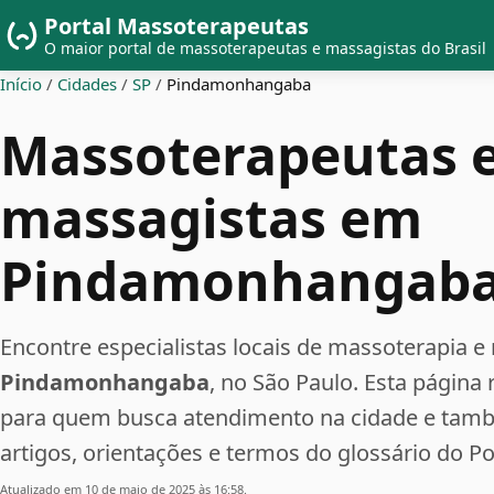
Portal Massoterapeutas
O maior portal de massoterapeutas e massagistas do Brasil
Início
/
Cidades
/
SP
/
Pindamonhangaba
Massoterapeutas 
massagistas em
Pindamonhangab
Encontre especialistas locais de massoterapia
Pindamonhangaba
, no São Paulo. Esta página
para quem busca atendimento na cidade e tam
artigos, orientações e termos do glossário do P
Atualizado em 10 de maio de 2025 às 16:58.