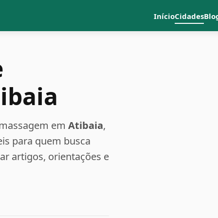
Início
Cidades
Blo
e
ibaia
a e massagem em
Atibaia
,
teis para quem busca
 artigos, orientações e