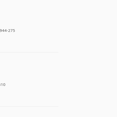
12944-275
-410