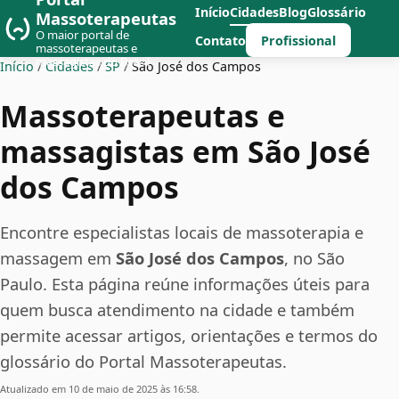
Início
Cidades
Blog
Glossário
Massoterapeutas
O maior portal de
Profissional
Contato
massoterapeutas e
massagistas do Brasil
Início
/
Cidades
/
SP
/
São José dos Campos
Massoterapeutas e
massagistas em São José
dos Campos
Encontre especialistas locais de massoterapia e
massagem em
São José dos Campos
, no São
Paulo. Esta página reúne informações úteis para
quem busca atendimento na cidade e também
permite acessar artigos, orientações e termos do
glossário do Portal Massoterapeutas.
Atualizado em 10 de maio de 2025 às 16:58.